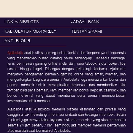
LINK AJAIBSLOTS
JADWAL BANK
KALKULATOR MIX-PARLEY
TENTANG KAMI
ANTI-BLOKIR
Ajaibslots
adalah situs gaming online terkini dan terpercaya di Indonesia
yang menawarkan pilihan gaming online terlengkap. Tersedia berbagai
jenis permainan gaming online mulai dari sportsbook, slots, poker, live
casino hingga togel. Dibangun dengan teknologi terbaru, Ajaibslots
menjamin pengalaman bermain gaming online yang aman, nyaman, dan
menguntungkan bagi para pemain. Ajaibslots juga menawarkan bonus dan
promo menarik untuk meningkatkan keseruan dan memberikan nilai
tambah bagi para pemain. Kami memberikan bonus deposit, cashback, dan
bonus referral yang dapat membantu para pemain memperbesar
kesempatan untuk menang.
Ajaibslots atau Ajaibslots memiliki sistem keamanan dan privasi yang
canggih untuk melindungi informasi pribadi dan keuangan member. Selain
itu, kami juga menyediakan layanan customer servise yang siap membantu
selama 24 jam sehari, 7 hari seminggu jika member memiliki pertanyaan
atau masalah saat bermain di Ajaibslots.