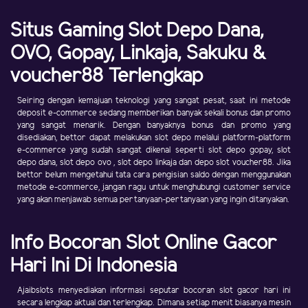
Situs Gaming Slot Depo Dana,
OVO, Gopay, Linkaja, Sakuku &
voucher88 Terlengkap
Seiring dengan kemajuan teknologi yang sangat pesat, saat ini metode
deposit e-commerce sedang memberikan banyak sekali bonus dan promo
yang sangat menarik. Dengan banyaknya bonus dan promo yang
disediakan, bettor dapat melakukan slot depo melalui platform-platform
e-commerce yang sudah sangat dikenal seperti slot depo gopay, slot
depo dana, slot depo ovo , slot depo linkaja dan depo slot voucher88. Jika
bettor belum mengetahui tata cara pengisian saldo dengan menggunakan
metode e-commerce, jangan ragu untuk menghubungi customer service
yang akan menjawab semua pertanyaan-pertanyaan yang ingin ditanyakan.
Info Bocoran Slot Online Gacor
Hari Ini Di Indonesia
Ajaibslots menyediakan informasi seputar bocoran slot gacor hari ini
secara lengkap aktual dan terlengkap. Dimana setiap menit biasanya mesin