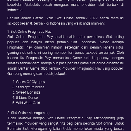
kebetulan Ajaibslots sudah mengulas mana provider slot terbaik di
indonesia.
Berikut adalah Daftar Situs Slot Online terbaik 2022 serta memiliki
jackpot besar & terbaik di Indonesia yang wajib anda mainkan :
1. Slot Online Pragmatic Play
Slot Online Pragmatic Play adalah salah satu permainan Slot paling
populer dan banyak dicari pemain Slot Indonesia. Alasan Kenapa
Pragmatic Play dimainkan hampir setengah dari pemain karena situs
gaming slot online ini sering memberikan bonus jackpot terbanyak. Oleh
karena itu Pragmatic Play merupakan Game slot terpercaya dengan
kualitas terbaik demi menghibur para pecinta game slot online.dibawah ini
adalah Daftar Game Slot Terbaik Provider Pragmatic Play yang populer
Gampang menang dan mudah jackpot :
Gates Of Olympus
Starlight Princess
Sweet Bonanza
5 Lions Dance
Wild West Gold
2. Slot Online Microgaming
Tidak kalahnya dengan Slot Online Pragmatic Play, Microgaming juga
termasuk Provider yang sangat hits bagi para pecinta Slot online. Untuk
Bermain Slot Microgaming kalian tidak memerlukan modal yang besar,