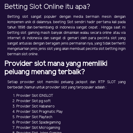
Betting Slot Online itu apa?
Betting slot sangat populer dengan media bermain mesin dengan
kompenen unik di dalamnya. beeting Slot sendiri hadir pertama kali pada
tahun 1898 dan berkembang di indonesia sangat cepat . Hingga saat ini
betting slot gaming masih banyak dimainkan walau secara online atau via
internet di indonesia dan sangat di gemari oleh para pecinta slot yang
sangat antusias dengan beragam jenis permainan nya, yang tidak berhenti
mengeluarkan jenis jenis slot yang akan membuat pecinta slot betting ingin
bermain slot online.
Provider slot mana yang memiliki
peluang menang terbaik?
Setiap provider slot memiliki peluang jackpot dan RTP SLOT yang
berbedah ,Namun untuk provider slot yang terpopuler adalah :
Provider Slot IDNSLOT
Provider Slot pg soft
Provider Slot Habanero
Provider Slot Pragmatic Play
Provider Slot Playtech
Provider Slot Spadegaming
Provider Slot Microgaming