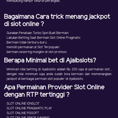
mendukung hampir seluruh perangkat.
Bagaimana Cara trick menang jackpot
di slot online ?
Gunakan Penataan Turbo Spin Buat Bermain
Lakukan Betting Saat Bermain Slot Online Pragmatic
Bermain tidak terburu-buru
memilih permainan di Slot Terpopuler.
bermain sesering mungkin di slot promosi
Berapa Minimal bet di Ajaibslots?
Minimum nilai betting di Ajaibslots adalah Rp 200 saja di permainan slot ,
dengan nilai minimum saja anda sudah bisa bermain dan memenangkan
jackpot di berbagai permain slot populer di Ajaibslots.
Apa Permainan Provider Slot Online
dengan RTP tertinggi ?
SLOT ONLINE IDNSLOT
SLOT ONLINE PRAGMATIC PLAY
SLOT ONLINE PGSOFT
SLOT ONLINE SPADE GAMING