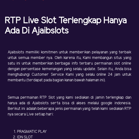
RTP Live Slot Terlengkap Hanya
Ada Di Ajaibslots
Ajaibslots memiliki komitmen untuk memberikan pelayanan yang terbaik
untuk semua member nya. Oleh karena itu, Kami membangun situs yang
satu ini untuk memberikan berbagai info terbaru permainan slot online
dengan persentase kemenangan yang selalu update. Selain itu, Anda bisa
menghubungi Customer Service Kami yang selalu online 24 jam untuk
membantu (terdapat pada bagian kanan bawah halaman ini).
Semua permainan RTP Slot yang kami sediakan di jamin terlengkap dan
hanya ada di Ajaibslots serta bisa di akses melalui google indonesia.
Berikut ini adalah beberapa jenis permainan yang telah kami sediakan RTP
nya secara Live setiap hari:
PRAGMATIC PLAY
IDN SLOT