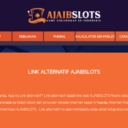
KEBIJAKAN
PHISING
KALKULATOR MIX-PARLEY
CARA
LINK ALTERNATIF AJAIBSLOTS
. Apa itu Link alternatif? Link alternatif adalah link web AJAIBSLOTS Resmi sebagai l
arenakan problem block dari provider koneksi internet seperti Nawala, Internet Pos
n bermain AJAIBSLOTS . Link alternatif ini akan membantu anda untuk tetap bisa