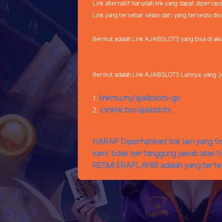
Link alternatif haruslah link yang dapat dipercay
Link yang tersebar selain dari yang tersedia dis
Berikut adalah Link AJAIBSLOTS yang bisa di akse
Berikut adalah Link AJAIBSLOTS Lainnya yang j
linkmu.my/ajaibslots-go
1.
csnlink.bio/ajaibslots
2.
HARAP Diperhatikan! link lain yang t
kami tidak bertanggung jawab atas ti
RESMI ERAPLAY88 adalah yang tertera