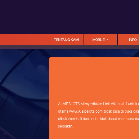
TENTANG KAMI
MOBILE
INFO
AJAIBSLOTS Menyediakan Link Alternatif untuk anda
utama www.Ajaibslots.com tidak bisa di buka dik
dibuka kembali dan anda tidak dapat membuka da
sediakan.