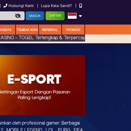
Hubungi Kami
Lupa Kata Sandi?
DAFTAR
ANGKAS
TEMBAK IKAN
REFERRAL
PROMOSI
| | Extra Bonus 25K | cashback 5% | rolingan 0,5%
nkan oleh profesional gamer. Berbagai
 2 , MOBILE LEGEND , LOL , PUBG , FIFA