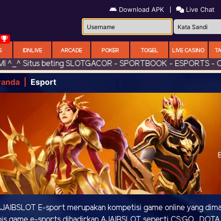
Download APK
Live Chat
O
S
IDNLIVE
ARCADE
POKER
TOGEL
LIVE CASINO
T
OOK - ESPORTS - CASINO - TOGEL Terlengkap & Terpercaya 
randa
Esport
JAIBSLOT E-sport merupakan kompetisi game online yang dimai
nis game e-sports dihadirkan AJAIBSLOT seperti CS:GO , DOTA