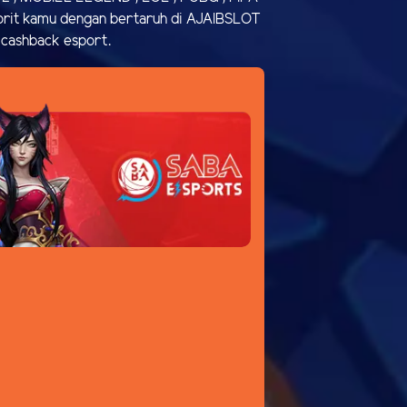
orit kamu dengan bertaruh di AJAIBSLOT
cashback esport.