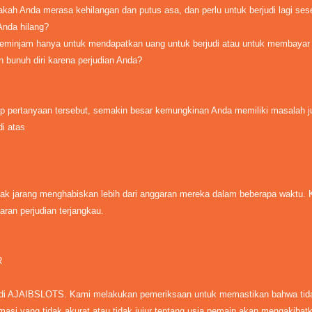
akah Anda merasa kehilangan dan putus asa, dan perlu untuk berjudi lagi se
Anda hilang?
eminjam hanya untuk mendapatkan uang untuk berjudi atau untuk membayar 
 bunuh diri karena perjudian Anda?
 pertanyaan tersebut, semakin besar kemungkinan Anda memiliki masalah ju
di atas
tidak jarang menghabiskan lebih dari anggaran mereka dalam beberapa wakt
ran perjudian terjangkau.
R
 di AJAIBSLOTS. Kami melakukan pemeriksaan untuk memastikan bahwa tida
masi yang tidak akurat atau tidak jujur tentang usia pemain akan mengakib