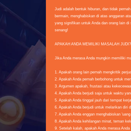
Judi adalah bentuk hiburan, dan tidak per
bermain, menghabiskan di atas anggaran ata
yang signifikan untuk Anda dan orang lain 
senang!
APAKAH ANDA MEMILIKI MASALAH JUDI?
Jika Anda merasa Anda mungkin memiliki mas
1. Apakah orang lain pernah mengkritik perj
2. Apakah Anda pernah berbohong untuk menu
3. Argumen apakah, frustasi atau kekecewaa
4. Apakah Anda berjudi saja untuk waktu ya
5. Apakah Anda tinggal jauh dari tempat kerja
6. Apakah Anda berjudi untuk melarikan diri
7. Apakah Anda enggan menghabiskan 'uang ju
8. Apakah Anda kehilangan minat, teman kelu
9. Setelah kalah, apakah Anda merasa And