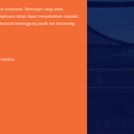
pun emosional. Meminjam uang untuk
 bijaksana tetapi dapat menyebabkan masalah
 bertaruh bertanggung jawab dan bersenang-
 berikut: