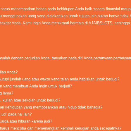
nah harus menempatkan beban pada kehidupan Anda baik secara finansial mau
u menggunakan uang yang dialokasikan untuk tujuan lain bukan hanya tidak
di sekitar Anda. Kami ingin Anda menikmati bermain di AJAIBSLOTS, sehingga
alah dengan perjudian Anda, tanyakan pada diri Anda pertanyaan-pertanyaan
udian Anda?
tupi jumlah uang atau waktu yang telah anda habiskan untuk berjudi?
n yang membuat Anda ingin untuk berjudi?
ng lama?
, kuliah atau sekolah untuk berjudi?
 dari kehidupan yang membosankan atau hidup tidak bahagia?
di' pada hal lain?
arga atau hiburan karena judi?
a harus mencoba dan memenangkan kembali kerugian anda secepatnya?