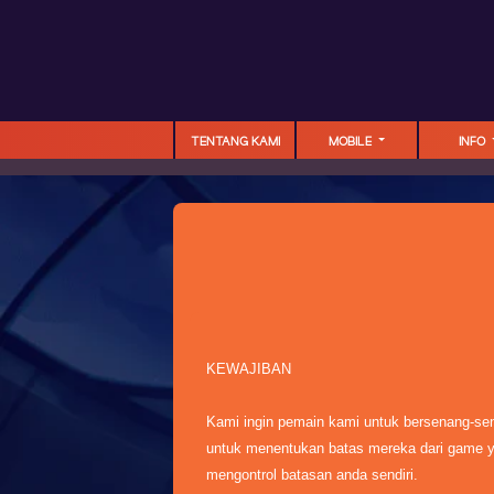
TENTANG KAMI
MOBILE
INFO
KEWAJIBAN
Kami ingin pemain kami untuk bersenang-s
untuk menentukan batas mereka dari game 
mengontrol batasan anda sendiri.