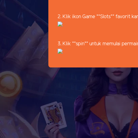
2. Klik ikon Game ""Slots"" favorit k
3. Klik ""spin"" untuk memulai permain