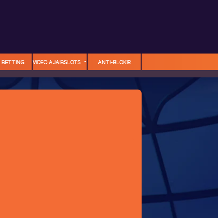
 BETTING
VIDEO AJAIBSLOTS
ANTI-BLOKIR