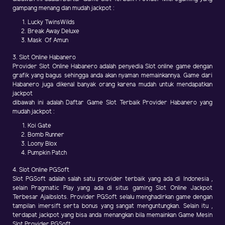
gampang menang dan mudah jackpot :
Lucky TwinsWilds
Break Away Deluxe
Mask Of Amun
3. Slot Online Habanero
Provider Slot Online Habanero adalah penyedia Slot online game dengan
grafik yang bagus sehingga anda akan nyaman memainkannya. Game dari
Habanero juga dikenal banyak orang karena mudah untuk mendapatkan
jackpot
dibawah ini adalah Daftar Game Slot Terbaik Provider Habanero yang
mudah jackpot :
Koi Gate
Bomb Runner
Loony Blox
Pumpkin Patch
4. Slot Online PGSoft
Slot PGSoft adalah salah satu provider terbaik yang ada di Indonesia ,
selain Pragmatic Play yang ada di situs gaming Slot Online Jackpot
Terbesar Ajaibslots. Provider PGSoft selalu menghadirkan game dengan
tampilan imersift serta bonus yang sangat menguntungkan. Selain itu ,
terdapat jackpot yang bisa anda menangkan bila memainkan Game Mesin
Slot Provider PGSoft