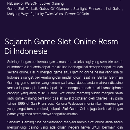
Habanero , PG SOFT , Joker Gaming
Game Slot Terbaik Gates Of Olympus , Starlight Princess , Koi Gate ,
Mahjong Ways 2 , Lucky Twins Wilds , Power Of Odin
Sejarah Game Slot Online Resmi
Di Indonesia
Seiring dengan perkembangan zaman serta teknologi yang semakin pesat
di Indonesia kini anda dapat melakukan berbagai hal dengan sangat mudah
secara online. Hal ini menjadi game situs gaming online resmi yang ada di
Indonesia sangat berkembang dan mudah dicari saat ini , Bahkan Bermain
Gaming game online yang umumnya hanya dapat anda mainkan dicasino
secara langsung, kini anda dapat akses dengan mudah melalui smartphone
canggih yang anda miliki. Game Slot online memang sudah menjadi salah
satu game Gaming terfavorit sejak awal diciptakan oleh Charles Fey pada
tahun 1895 di San Fransisco. Karena Walaupun menjanjikan kemenangan
yang sangat besar melalui jackpot. Slot Game Online juga terkenal dengan
game yang cara bermainnya sangatlah mudah.
Sebelum Gaming Slot berkembang menjadi mesin slot online anda harus
mengunjungi casino yang ada diluar negeri hanya untuk bermain dan