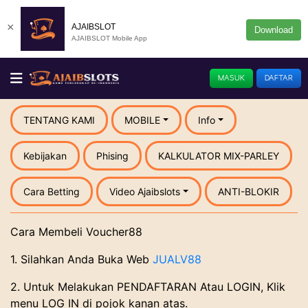
×
AJAIBSLOT
Download
AJAIBSLOT Mobile App
MASUK
DAFTAR
TENTANG KAMI
MOBILE
Info
Kebijakan
Phising
KALKULATOR MIX-PARLEY
Cara Betting
Video Ajaibslots
ANTI-BLOKIR
Cara Membeli Voucher88
1. Silahkan Anda Buka Web
JUALV88
2. Untuk Melakukan PENDAFTARAN Atau LOGIN, Klik
menu LOG IN di pojok kanan atas.