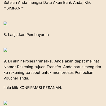
Setelah Anda mengisi Data Akun Bank Anda, Klik
""SIMPAN""
8. Lanjutkan Pembayaran
9. Di akhir Proses transaksi, Anda akan dapat melihat
Nomor Rekening tujuan Transfer. Anda harus mengirim
ke rekening tersebut untuk memproses Pembelian
Voucher anda.
Lalu klik KONFIRMASI PESANAN.