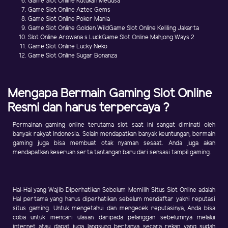
Game Slot Online Kutukan Medusa
Game Slot Online Aztec Gems
Game Slot Online Poker Mania
Game Slot Online Golden WildGame Slot Online Keliling Jakarta
Slot Online Arowana s LuckGame Slot Online Mahjong Ways 2
Game Slot Online Lucky Neko
Game Slot Online Sugar Bonanza
Mengapa Bermain Gaming Slot Online
Resmi dan harus terpercaya ?
Permainan gaming online terutama slot saat ini sangat diminati oleh
banyak rakyat Indonesia. Selain mendapatkan banyak keuntungan, bermain
gaming juga bisa membuat otak nyaman sesaat. Anda juga akan
mendapatkan keseruan serta tantangan baru dari sensasi tampil gaming.
Hal-Hal yang Wajib Diperhatikan Sebelum Memilih Situs Slot Online adalah
Hal pertama yang harus diperhatikan sebelum mendaftar yakni reputasi
situs gaming. Untuk mengetahui dan mengecek reputasinya, Anda bisa
coba untuk mencari ulasan daripada pelanggan sebelumnya melalui
internet atau dapat juga langsung bertanya secara rekan yang sudah