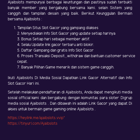
Ajaibslots mempunyai berbagai keuntungan dan pastinya sudah terbukti
banyak member yang bergabung bersama kami. selain Sistem yang
canggih dan tampilan desain yang baik. Berikut Keunggulan Bermain
bersama Ajaibslots :
Tampilan Situs Slot Gacor yang gampang diakses
2. Menyediakan Info Slot Gacor yang update setiap harinya
3. Bonus Setiap hari sebagai member aktif.
4. Selalu Update link gacor terbaru anti blokir.
5. Daftar Gampang dan gratis Info Slot Gacor
6. Proses Transaksi Deposit , withdraw dan bantuan customer service
cepat.
7. Banyak Pilihan Game menarik dan sistem game canggih.
Ikuti Ajaibslots Di Media Sosial Dapatkan Link Gacor Alternatif dan Info
Slot Gacor Hari ini.
Setelah melakukan pendaftaran di Ajaibslots, Anda dapat mengikuti media
sosial official kami dan bergabung dengan komunitas para sloter Digrup
media sosial Ajaibslots . Dan dibawah ini adalah Link Gacor yang dapat Di
akses untuk bermain game gaming online Ajaibslots .
https://heylink.me/ajaibslots.vvip"
https://tinyurl.com/Ajaibslots