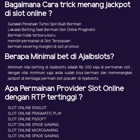
Bagaimana Cara trick menang jackpot
di slot online ?
Gunakan Penataan Turbo Spin Buat Bermain
Lakukan Betting Saat Bermain Slot Online Pragmatic
Bermain tidak terburu-buru
memilih permainan di Slot Terpopuler.
bermain sesering mungkin di slot promosi
Berapa Minimal bet di Ajaibslots?
Minimum nilai betting di Ajaibslots adalah Rp 200 saja di permainan slot ,
dengan nilai minimum saja anda sudah bisa bermain dan memenangkan
jackpot di berbagai permain slot populer di Ajaibslots.
Apa Permainan Provider Slot Online
dengan RTP tertinggi ?
SLOT ONLINE IDNSLOT
SLOT ONLINE PRAGMATIC PLAY
SLOT ONLINE PGSOFT
SLOT ONLINE SPADE GAMING
SLOT ONLINE MICROGAMING
SLOT ONLINE SPADE GAMING