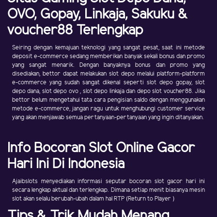
OVO, Gopay, Linkaja, Sakuku &
voucher88 Terlengkap
Seiring dengan kemajuan teknologi yang sangat pesat, saat ini metode
deposit e-commerce sedang memberikan banyak sekali bonus dan promo
yang sangat menarik. Dengan banyaknya bonus dan promo yang
disediakan, bettor dapat melakukan slot depo melalui platform-platform
e-commerce yang sudah sangat dikenal seperti slot depo gopay, slot
depo dana, slot depo ovo , slot depo linkaja dan depo slot voucher88. Jika
bettor belum mengetahui tata cara pengisian saldo dengan menggunakan
metode e-commerce, jangan ragu untuk menghubungi customer service
yang akan menjawab semua pertanyaan-pertanyaan yang ingin ditanyakan.
Info Bocoran Slot Online Gacor
Hari Ini Di Indonesia
Ajaibslots menyediakan informasi seputar bocoran slot gacor hari ini
secara lengkap aktual dan terlengkap. Dimana setiap menit biasanya mesin
slot akan selalu berubah-ubah dalam hal RTP (Return to Player )
Tips & Trik Mudah Menang