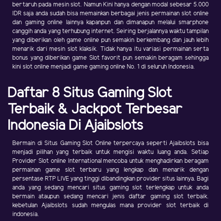
bertaruh pada mesin slot. Namun Kini hanya dengan modal sebesar 5.000
IDR saja anda sudah bisa memainkan berbagai jenis permainan slot online
dan gaming online lainnya kapanpun dan dimanapun melalui smarphone
canggih anda yang terhubung internet. Seiring berjalannya waktu tampilan
yang diberikan oleh game online pun semakin berkembang dan jauh lebih
menarik dari mesin slot klaksik. Tidak hanya itu variasi permainan serta
bonus yang diberikan game Slot favorit pun semakin beragam sehingga
kini slot online menjadi game gaming online No. 1 di seluruh Indonesia.
Daftar 8 Situs Gaming Slot
Terbaik & Jackpot Terbesar
Indonesia Di Ajaibslots
Bermain di Situs Gaming Slot Online terpercaya seperti Ajaibslots bisa
menjadi pilihan yang terbaik untuk mengisi waktu luang anda. Setiap
Provider Slot online International mencoba untuk menghadirkan beragam
permainan game slot terbaru yang lengkap dan menarik dengan
persentase RTP LIVE yang tinggi dibandingkan provider situs lainnya. Bagi
anda yang sedang mencari situs gaming slot terlengkap untuk anda
bermain ataupun sedang mencari jenis daftar gaming slot terbaik.
kebetulan Ajaibslots sudah mengulas mana provider slot terbaik di
indonesia.