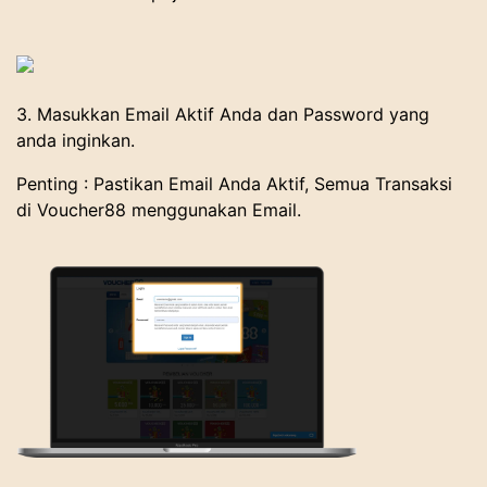
3. Masukkan Email Aktif Anda dan Password yang
anda inginkan.
Penting : Pastikan Email Anda Aktif, Semua Transaksi
di Voucher88 menggunakan Email.