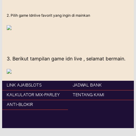
3. Berikut tampilan game idn live , selamat bermain.
LINK AJAIBSLOTS
JADWAL BANK
KALKULATOR MIX-PARLEY
TENTANG KAMI
ANTI-BLOKIR